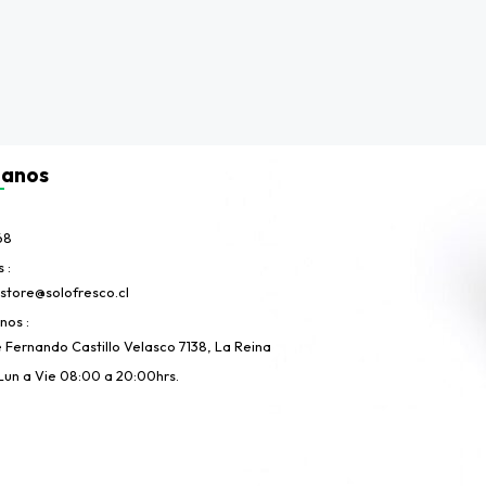
tanos
68
s
store@solofresco.cl
anos
e Fernando Castillo Velasco 7138, La Reina
Lun a Vie 08:00 a 20:00hrs.