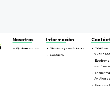
Nosotros
Información
Contác
Quiénes somos
Términos y condiciones
Teléfono
9 7387 46
Contacto
Escríbeno
solofresco
Encuentr
Av. Alcald
Horarios: 