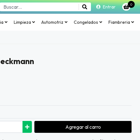
0
Entrar
ia
Limpieza
Automotriz
Congelados
Fiambreria
 beckmann
Agregar
al carro