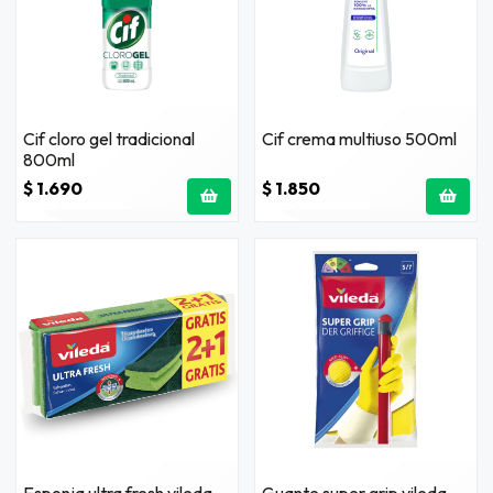
Cif cloro gel tradicional
Cif crema multiuso 500ml
800ml
$ 1.690
$ 1.850
Esponja ultra fresh vileda
Guante super grip vileda