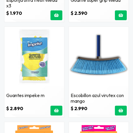
x3
$ 1.970
$ 2.590
Guantes impeke m
Escobillon azul virutex con
mango
$ 2.890
$ 2.990