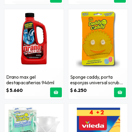
Drano max gel
Sponge caddy, porta
destapacañerias 946ml
esponjas universal scrub
daddy
$ 5.660
$ 6.250