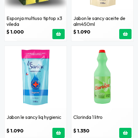
Esponja multiuso tiptop x3
Jabon le sancy aceite de
vileda
alm450ml
$ 1.000
$ 1.090
Jabon le sancy liq hygienic
Clorinda 1 litro
$ 1.090
$ 1.350