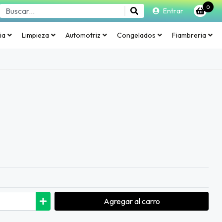
0
Entrar
ia
Limpieza
Automotriz
Congelados
Fiambreria
Agregar
al carro