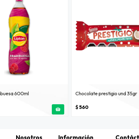
mbuesa 600ml
Chocolate prestigio und 35gr
$ 560
Nosotros
Información
Contác