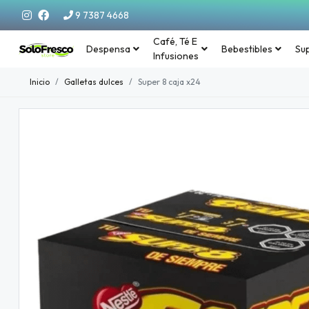
9 7387 4668
Café, Té E
Despensa
Bebestibles
Su
Infusiones
Inicio
Galletas dulces
Super 8 caja x24