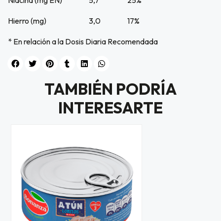
Niacina (mg EN)
5,7
25%
Hierro (mg)
3,0
17%
* En relación a la Dosis Diaria Recomendada
TAMBIÉN PODRÍA
INTERESARTE