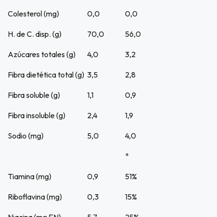
Colesterol (mg)
0,0
0,0
H. de C. disp. (g)
70,0
56,0
Azúcares totales (g)
4,0
3,2
Fibra dietética total (g)
3,5
2,8
Fibra soluble (g)
1,1
0,9
Fibra insoluble (g)
2,4
1,9
Sodio (mg)
5,0
4,0
*
Tiamina (mg)
0,9
51%
Riboflavina (mg)
0,3
15%