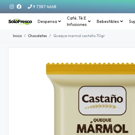
9 7387 4668
Café, Té E
Despensa
Bebestibles
Su
Infusiones
Inicio
Chocolates
Queque marmol castaño 70gr