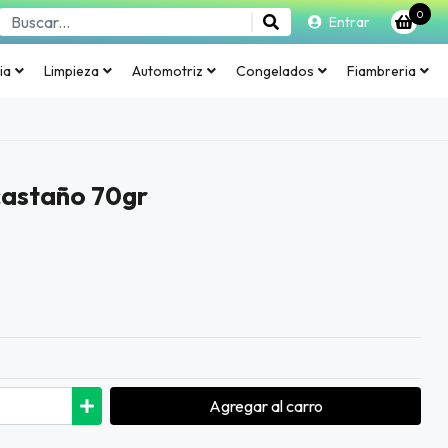
0
Entrar
ia
Limpieza
Automotriz
Congelados
Fiambreria
astaño 70gr
Agregar
al carro