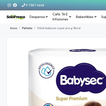
9 7387 4668
Café, Té E
Despensa
Bebestibles
Su
Infusiones
Inicio
Pañales
Pañal babysec super pre g 18und