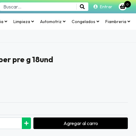
0
Entrar
ia
Limpieza
Automotriz
Congelados
Fiambreria
per pre g 18und
Agregar
al carro