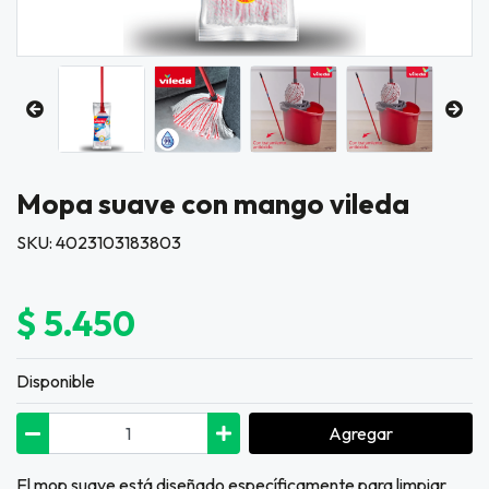
Mopa suave con mango vileda
SKU: 4023103183803
$ 5.450
Disponible
Agregar
El mop suave está diseñado específicamente para limpiar