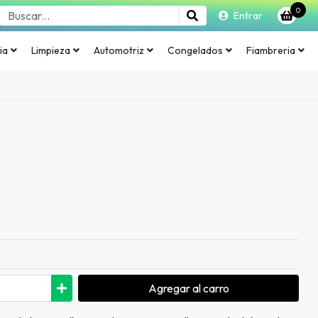
0
Entrar
ia
Limpieza
Automotriz
Congelados
Fiambreria
Agregar
al carro