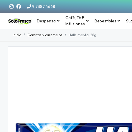
9 7387 4668
Café, Té E
Despensa
Bebestibles
Su
Infusiones
Inicio
Gomitas y caramelos
Halls mentol 28g