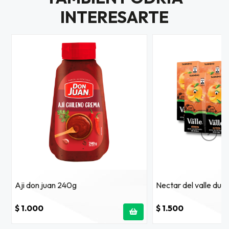
INTERESARTE
Aji don juan 240g
Nectar del valle dur
$ 1.000
$ 1.500