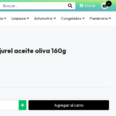
0
Entrar
ia
Limpieza
Automotriz
Congelados
Fiambreria
urel aceite oliva 160g
Agregar
al carro