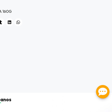
A 160G
tanos