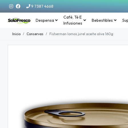
9 7387 4668
Café, Té E
Despensa
Bebestibles
Su
Infusiones
Inicio
Conservas
Fisherman lomos jurel aceite oliva 160g