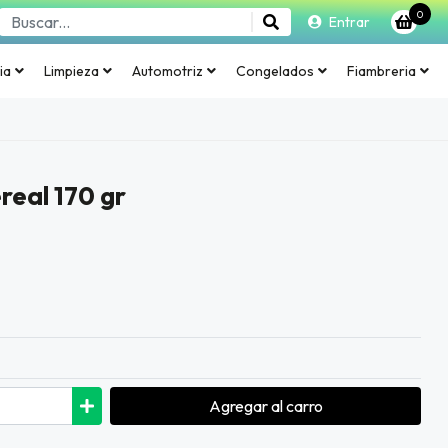
0
Entrar
ia
Limpieza
Automotriz
Congelados
Fiambreria
real 170 gr
Agregar
al carro