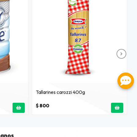
Tallarines carozzi 400g
A
$ 800
$
tanos