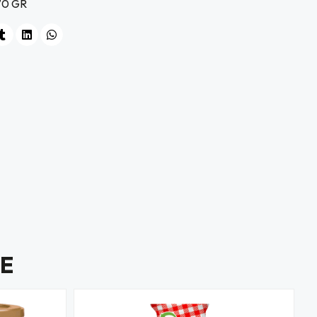
70 GR
E