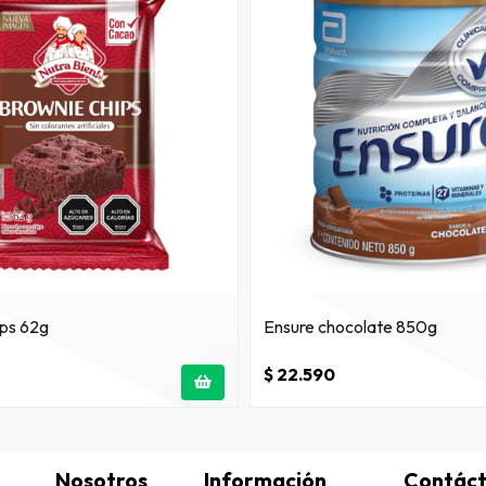
ips 62g
Ensure chocolate 850g
$ 22.590
Nosotros
Información
Contác