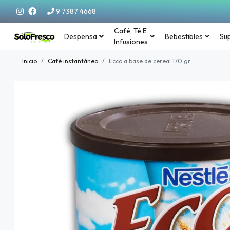
9 7387 4668
Café, Té E
Despensa
Bebestibles
Su
Infusiones
Inicio
Café instantáneo
Ecco a base de cereal 170 gr