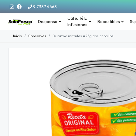
9 7387 4668
Café, Té E
Despensa
Bebestibles
Su
Infusiones
Inicio
Conservas
Durazno mitades 425g dos caballos