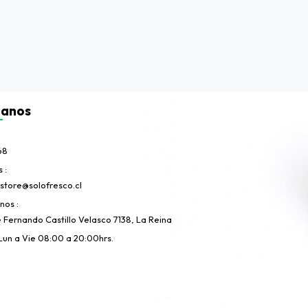
tanos
68
s
store@solofresco.cl
anos
e Fernando Castillo Velasco 7138, La Reina
Lun a Vie 08:00 a 20:00hrs.