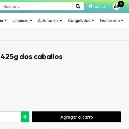
0
Entrar
ia
Limpieza
Automotriz
Congelados
Fiambreria
425g dos caballos
Agregar
al carro