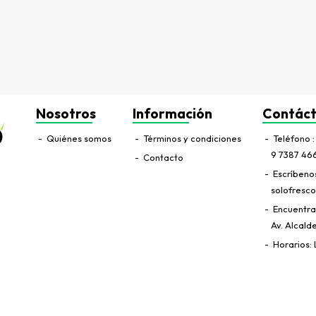
Nosotros
Información
Contác
Quiénes somos
Términos y condiciones
Teléfono
9 7387 46
Contacto
Escríbeno
solofresco
Encuentr
Av. Alcald
Horarios: 