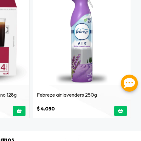
ano 128g
Febreze air lavenders 250g
$ 4.050
tanos