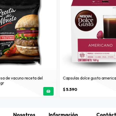
a de vacuno receta del
Capsulas dolce gusto americ
 gr
$ 5.590
Nosotros
Información
Contác