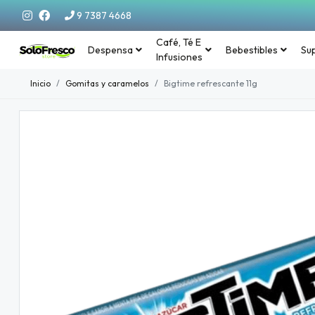
9 7387 4668
Café, Té E
Despensa
Bebestibles
Su
Infusiones
Inicio
Gomitas y caramelos
Bigtime refrescante 11g