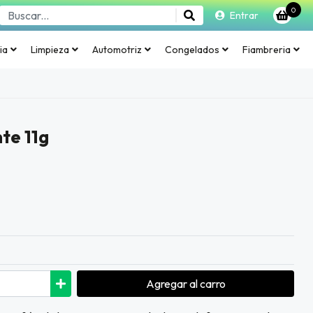
0
Entrar
ia
Limpieza
Automotriz
Congelados
Fiambreria
te 11g
Agregar
al carro