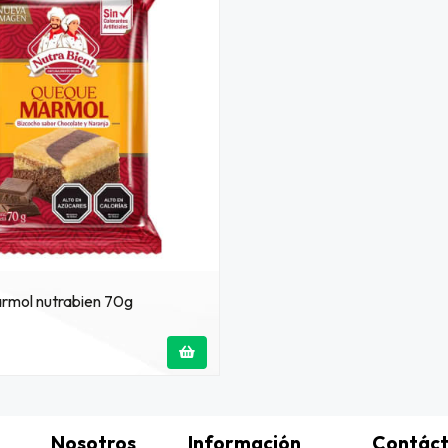
mol nutrabien 70g
Nosotros
Información
Contác