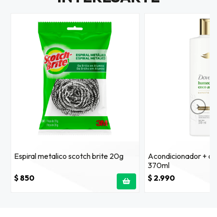
Espiral metalico scotch brite 20g
Acondicionador + co
370ml
$ 850
$ 2.990