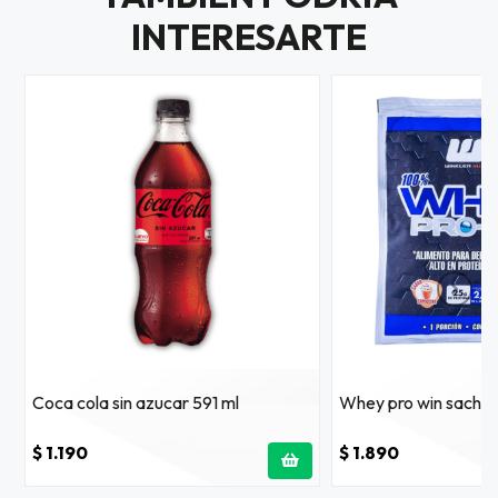
INTERESARTE
Coca cola sin azucar 591 ml
Whey pro win sachet
$ 1.190
$ 1.890