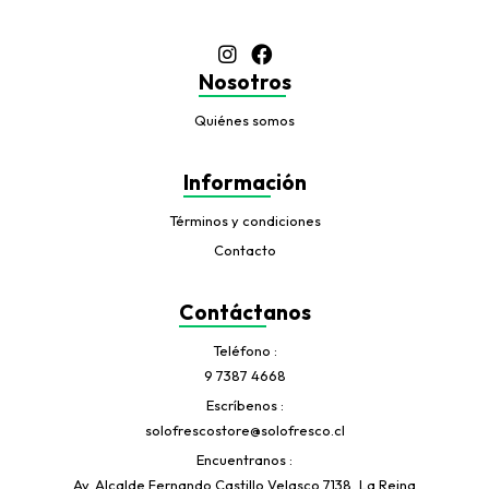
Nosotros
Quiénes somos
Información
Términos y condiciones
Contacto
Contáctanos
Teléfono
9 7387 4668
Escríbenos
solofrescostore@solofresco.cl
Encuentranos
Av. Alcalde Fernando Castillo Velasco 7138, La Reina