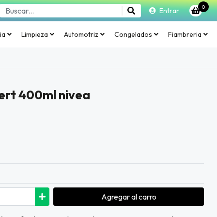
0
Entrar
ia
Limpieza
Automotriz
Congelados
Fiambreria
ert 400ml nivea
Agregar
al carro